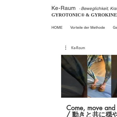
K
e-
Ra
um
-
Beweglichkeit, Kra
GYROTONIC® & GYROKINE
HOME
Vorteile der Methode
Ge
Ke-Raum
Come, move and 
/ 動きと共に穏