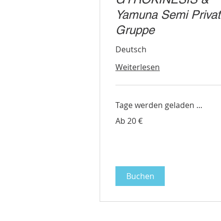
Yamuna Semi Priva
Gruppe
Deutsch
Weiterlesen
Tage werden geladen ...
Ab
Ab 20 €
20
Euro
Buchen