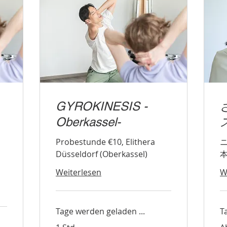
GYROKINESIS -
Oberkassel-
Probestunde €10, Elithera
Düsseldorf (Oberkassel)
Weiterlesen
W
Tage werden geladen ...
T
Ab