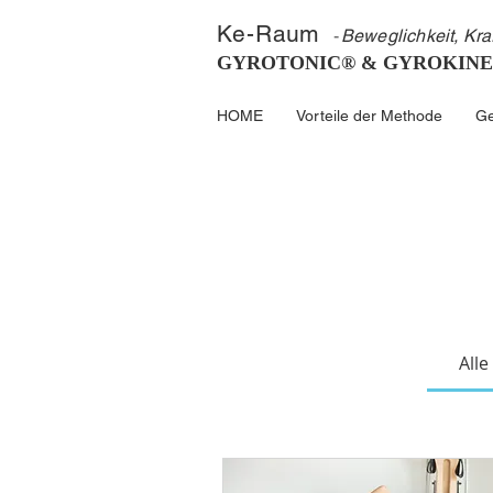
K
e-
Ra
um
-
Beweglichkeit, Kra
GYROTONIC® & GYROKINE
HOME
Vorteile der Methode
Ge
Alle