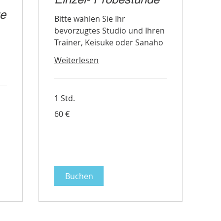
te
Bitte wählen Sie Ihr
bevorzugtes Studio und Ihren
Trainer, Keisuke oder Sanaho
Weiterlesen
1 Std.
60
60 €
Euro
Buchen