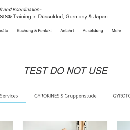
ft and Koordinatio
n
-
Train
ing in
Düsseldorf, Germ
any & Japa
n
SIS®
räte
Buchung & Kontakt
Anfahrt
Ausblidung
Mehr
TEST DO NOT USE
 Services
GYROKINESIS Gruppenstude
GYROT