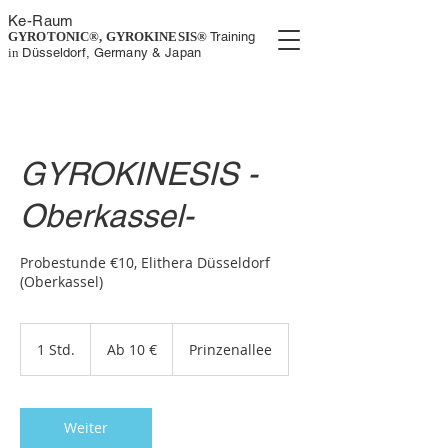
K
e-
Rau
m
GYROTONIC®, GYROKINESIS
®
Training
in
Düsseldorf, Germany
& Japan
GYROKINESIS -
Oberkassel-
Probestunde €10, Elithera Düsseldorf
(Oberkassel)
Ab
10
1 Std.
1
Ab 10 €
Prinzenallee
Euro
S
t
d
Weiter