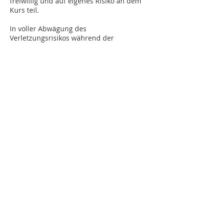
freiwillig und auf eigenes Risiko an dem
Kurs teil.
In voller Abwägung des
Verletzungsrisikos während der
Teilnahme an dem Kurs und für das
Recht, an dem Kurs teilzunehmen,
beteilige ich mich hiermit wissentlich
und freiwillig für mich selbst, meine
Erben, Testamentsvollstrecker, Verwalter,
Bevollmächtigten oder persönlichen
Vertreter an dieser
Haftungsverzichtserklärung und
verzichte hiermit auf alle Rechte,
Ansprüche oder Klagegründe jeglicher
Art, die aus meiner Teilnahme an der
Aktivität entstehen, ihren verbundenen
Unternehmen, Managern, Mitgliedern,
Bevollmächtigten, Anwälten,
Mitarbeitern, Freiwilligen, Erben,
Vertretern, Vorgängern, Nachfolgern und
Bevollmächtigten für jegliche Art von
Risiken im Zusammenhang mit der An-
und Abreise sowie der Teilnahme an dem